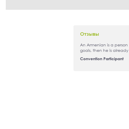
Отзывы
ն-Սփյուռք չընդհատվող
An Armenian is a person 
goals, then he is alread
Convention Participant
Увидеть больше