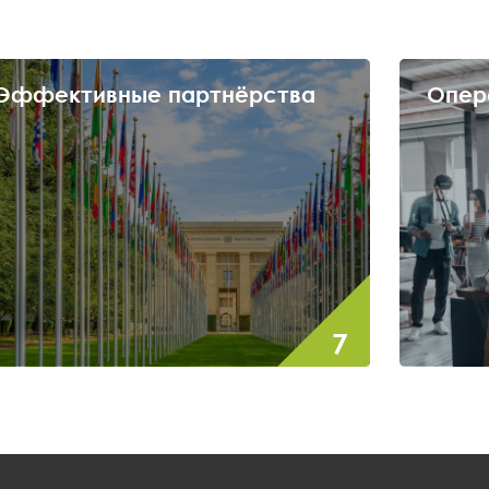
Опережающий рост
Рост
Создать конкурентную экономическую модель,
Гаранти
в равной степени привлекательную для
сконцен
человека и капитала.
демогра
стимули
репатри
квалифи
14
мер
1
Фору
7
1
мероприятия
Асса
8