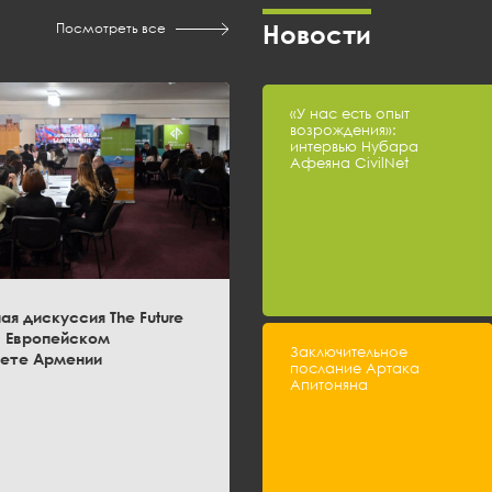
Новости
Посмотреть все
«У нас есть опыт
возрождения»:
интервью Нубара
Афеяна CivilNet
я дискуссия The Future
в Европейском
Заключительное
тете Армении
послание Артака
Апитоняна