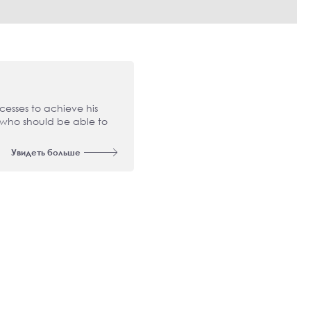
Отзывы
cesses to achieve his
We must have an ideology, an
n who should be able to
Diaspora so that one can benef
Convention Participant
Увидеть больше