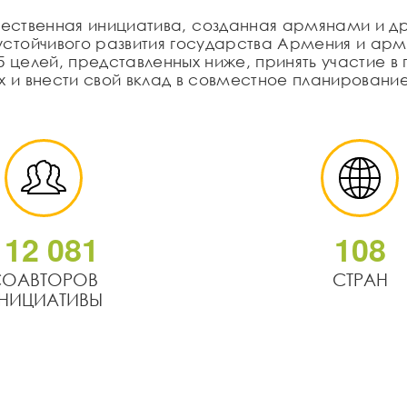
ественная инициатива, созданная армянами и др
тойчивого развития государства Армения и арм
5 целей, представленных ниже, принять участие
х и внести свой вклад в совместное планирован
1
1
2
0
8
1
1
0
8
СОАВТОРОВ
СТРАН
НИЦИАТИВЫ