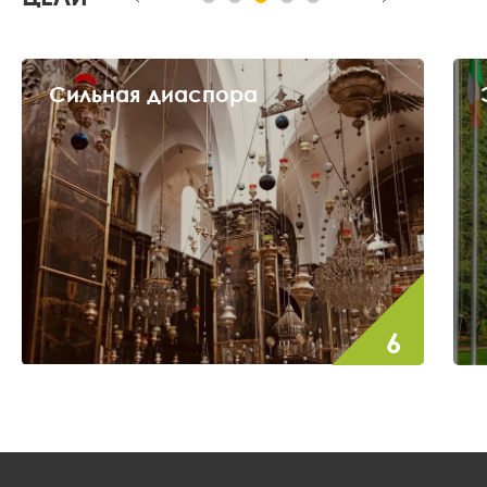
Эффективные партнёрства
Добиться выхода из изоляции и обрести
значимость благодаря региональному и
глобальному стратегическому
взаимодействию.
7