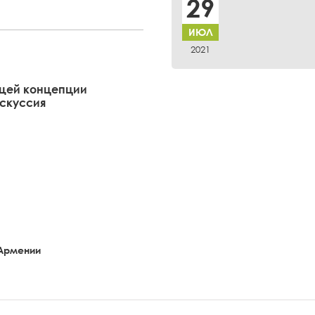
29
ИЮЛ
2021
щей концепции
искуссия
 Армении