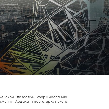
мянской повестки, формированию
Армения, Арцаха и всего армянского