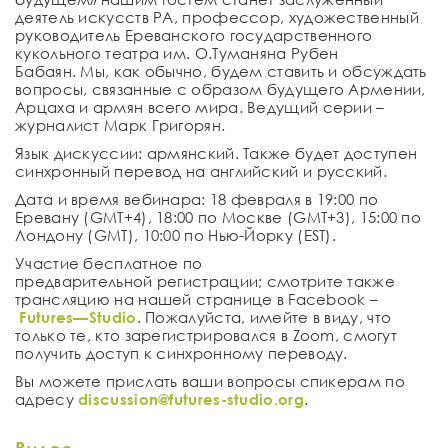
деятель искусств
РА
,
п
рофессор
, художественный
руководитель
Ереванского государственного
кукольного театра им. О
.
Туманяна
Рубен
Бабаян
.
Мы, как обычно, будем ставить и обсуждать
вопросы, связанные с образом будущего Армении,
Арцаха и армян всего мира.
Ведущи
й
серии
–
журналист
Марк Григорян
.
Язык дискуссии
:
армянский
.
Также будет доступен
синхронный перевод на
английский
и
русский
.
Дата и время вебинара
:
18
февр
а
л
я
в 19:00 по
Еревану (
GMT
+4), 18:00 по Москве (
GMT
+3), 15:00 по
Лондону
(
GMT
), 1
0
:00 по Нью-Йорку (
E
S
T
).
Участие бесплатное по
предварительной
регистрации
; смотрите также
трансляцию на нашей странице в Facebook –
Futures
—
Studio
. Пожалуйста
, имейте в виду, что
только те, кто зарегистрировался в Zoom, смогут
получить доступ к синхронному переводу.
Вы можете прислать ваши вопросы спикерам по
адресу
discussion@futures-studio.org
.