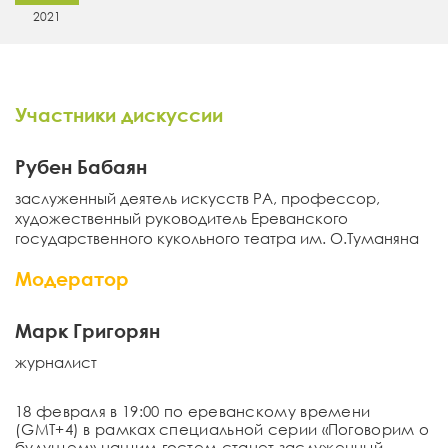
2021
Участники дискуссии
Рубен Бабаян
заслуженный деятель искусств РА, профессор,
художественный руководитель Ереванского
государственного кукольного театра им. О.Туманяна
Модератор
Марк Григорян
журналист
18
февраля
в 19:00 по ереванскому времени
(GMT+4) в рамках специальной серии «
Поговорим о
будущем»
нашим
гостем станет
з
аслуженный