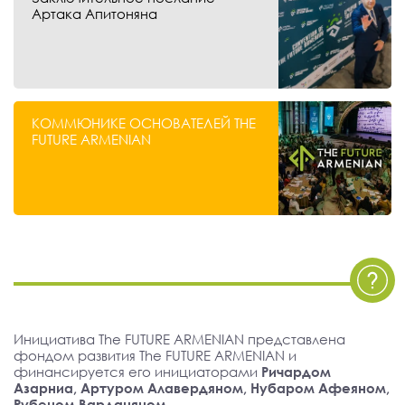
Артака Апитоняна
КОММЮНИКЕ ОСНОВАТЕЛЕЙ THE
FUTURE ARMENIAN
Инициатива The FUTURE ARMENIAN представлена
фондом развития The FUTURE ARMENIAN и
финансируется его инициаторами
Ричардом
Азарниа, Артуром Алавердяном, Нубаром Афеяном,
Рубеном Варданяном
.