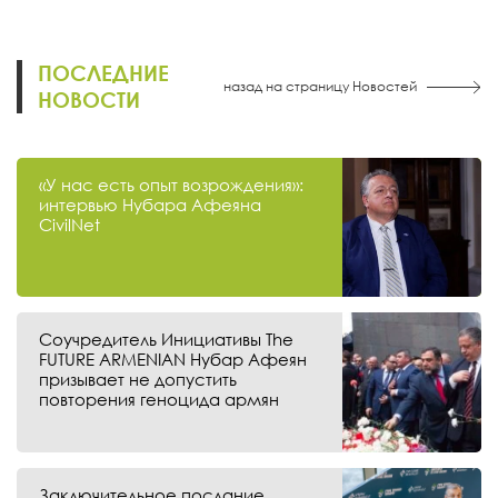
ПОСЛЕДНИЕ
назад на страницу Новостей
НОВОСТИ
«У нас есть опыт возрождения»:
интервью Нубара Афеяна
CivilNet
Соучредитель Инициативы The
FUTURE ARMENIAN Нубар Афеян
призывает не допустить
повторения геноцида армян
Заключительное послание