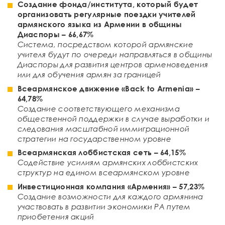
Создание фонда/института, который будет
организовать регулярные
поездки учителей
армянского языка из Армении в общины
Диаспоры
– 66,67%
Система, посредством которой армянские
учителя будут по очереди направляться в общины
Диаспоры для развития центров арменоведения
или для обучения армян за границей
Всеармянское движение «Back to Armenia»
–
64
,
78
%
Создание соответствующего механизма
общественной поддержки в случае выработки и
следования масштабной иммиграционной
стратегии на государственном уровне
Всеармянская лоббистская сеть
–
64
,
15
%
Содействие усилиям армянских лоббистских
структур на едином всеармянском уровне
Инвестиционная компания «Армения»
–
57
,
23
%
Создание возможности для каждого армянина
участвовать в развитии экономики РА путем
приобетения акций