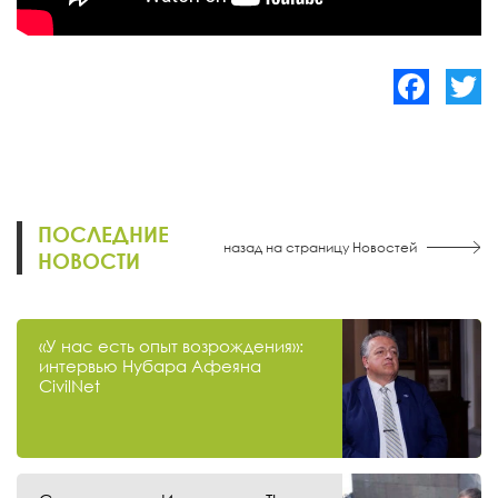
Facebook
Twitte
ПОСЛЕДНИЕ
назад на страницу Новостей
НОВОСТИ
«У нас есть опыт возрождения»:
интервью Нубара Афеяна
CivilNet