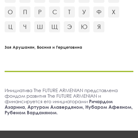
О
П
Р
С
Т
У
Ф
Х
Ц
Ч
Ш
Щ
Э
Ю
Я
Зоя Арушанян, Босния и Герцеговина
Инициатива The FUTURE ARMENIAN представлена
фондом развития The FUTURE ARMENIAN и
финансируется его инициаторами
Ричардом
Азарниа, Артуром Алавердяном, Нубаром Афеяном,
Рубеном Варданяном
.