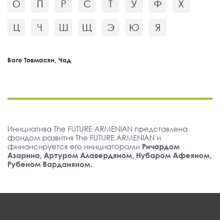
О
П
Р
С
Т
У
Ф
Х
Ц
Ч
Ш
Щ
Э
Ю
Я
Ваге Товмасян, Чад
Инициатива The FUTURE ARMENIAN представлена
фондом развития The FUTURE ARMENIAN и
финансируется его инициаторами
Ричардом
Азарниа, Артуром Алавердяном, Нубаром Афеяном,
Рубеном Варданяном
.