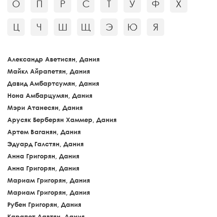
О
П
Р
С
Т
У
Ф
Х
Ц
Ч
Ш
Щ
Э
Ю
Я
Александр Аветисян, Дания
Майкл Айрапетян, Дания
Давид Амбартсумян, Дания
Нона Амбарцумян, Дания
Мэри Атанесян, Дания
Арусяк Берберян Хаммер, Дания
Артем Ваганян, Дания
Эдуард Галстян, Дания
Анна Григорян, Дания
Анна Григорян, Дания
Мариам Григорян, Дания
Мариам Григорян, Дания
Рубен Григорян, Дания
Карапет Давтян, Дания