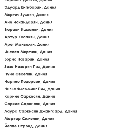
Эдуард Енгибарян, Дания
Мкртич Зулоян, Дания
Ани Искандарян, Дания
Бюракн Ишханян, Дания
Артур Косакян, Дания
Арег Манвелян, Дания
Инесса Мкртчян, Дания
Борис Назарян, Дания
Заза Назарян Пил, Дания
Нуне Овсепян, Дания
Нарине Педерсен, Дания
Нильс Флемминг Пил, Дания
Карине Саркисян, Дания
Саркис Саркисян, Дания
Лаура Саркисян Джангаард, Дания
Маркар Симонян, Дания
Йеппе Стрэнд, Дания