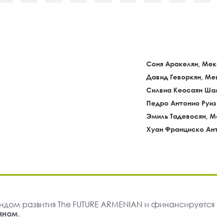
Соня Аракелян, Ме
Давид Геворкян, Ме
Силвиа Кеосаян Ша
Педро Антонио Руиз
Эмиль Тадевосян, 
Хуан Франциско Ан
ндом развития The FUTURE ARMENIAN и финансируется
яном
.