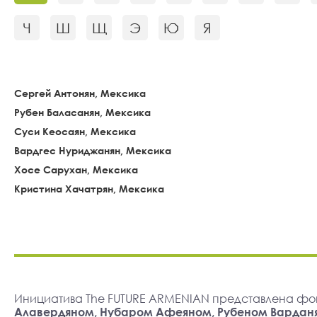
Ч
Ш
Щ
Э
Ю
Я
Сергей Антонян, Мексика
Рубен Баласанян, Мексика
Суси Кеосаян, Мексика
Вардгес Нуриджанян, Мексика
Хосе Сарухан, Мексика
Кристина Хачатрян, Мексика
Инициатива The FUTURE ARMENIAN представлена фо
Алавердяном, Нубаром Афеяном, Рубеном Вардан