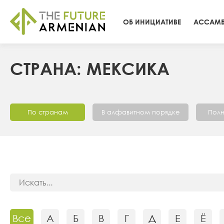
ОБ ИНИЦИАТИВЕ
АССАМБ
СТРАНА: МЕКСИКА
По странам
В алфавитном порядке
Полн
Все
А
Б
В
Г
Д
Е
Ё