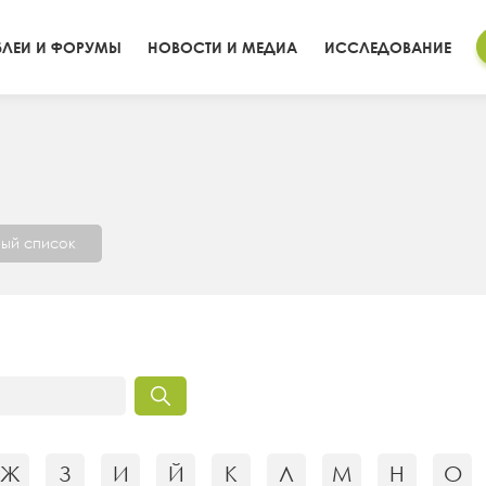
ЛЕИ И ФОРУМЫ
НОВОСТИ И МЕДИА
ИССЛЕДОВАНИЕ
ый список
Ж
З
И
Й
К
Л
М
Н
О