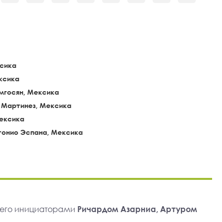
ксика
ксика
мгосян, Мексика
 Мартинез, Мексика
Мексика
тонио Эспана, Мексика
 его инициаторами
Ричардом Азарниа, Артуром