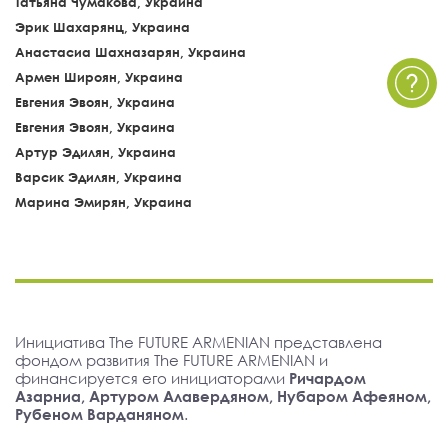
Татьяна Чумакова, Украина
Эрик Шахарянц, Украина
Анастасиа Шахназарян, Украина
Армен Широян, Украина
Евгения Эвоян, Украина
Евгения Эвоян, Украина
Артур Эдилян, Украина
Варсик Эдилян, Украина
Марина Эмирян, Украина
Инициатива The FUTURE ARMENIAN представлена
фондом развития The FUTURE ARMENIAN и
финансируется его инициаторами
Ричардом
Азарниа, Артуром Алавердяном, Нубаром Афеяном,
Рубеном Варданяном
.