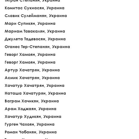
Тигран Степанян, Украина
Комитас Сукиасян, Украина
Славик Сулейманян, Украина
Мари Супикян, Украина
Мариам Тавакалян, Украина
Джулета Тадевосян, Украина
Оганес Тер-Степанян, Украина
Геворг Хамоян, Украина
Геворг Хамоян, Украина
Артур Хачатрян, Украина
Асмик Хачатрян, Украина
Хачатур Хачатрян, Украина
Наташа Хачатурян, Украина
Ваграм Хачикян, Украина
Арам Ходжаян, Украина
Хачатур Худикян, Украина
Гурген Чахоян, Украина
Роман Чобанян, Украина