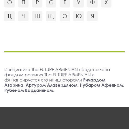
О
П
Р
С
Т
У
Ф
Х
Ц
Ч
Ш
Щ
Э
Ю
Я
Инициатива The FUTURE ARMENIAN представлена
фондом развития The FUTURE ARMENIAN и
финансируется его инициаторами
Ричардом
Азарниа, Артуром Алавердяном, Нубаром Афеяном,
Рубеном Варданяном
.