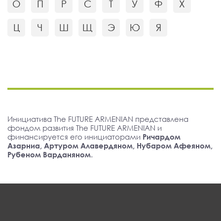
О
П
Р
С
Т
У
Ф
Х
Ц
Ч
Ш
Щ
Э
Ю
Я
Инициатива The FUTURE ARMENIAN представлена
фондом развития The FUTURE ARMENIAN и
финансируется его инициаторами
Ричардом
Азарниа, Артуром Алавердяном, Нубаром Афеяном,
Рубеном Варданяном
.