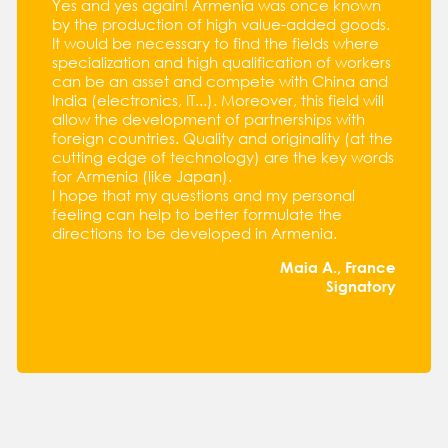
Yes and yes again! Armenia was once known
by the production of high value-added goods.
It would be necessary to find the fields where
specialization and high qualification of workers
can be an asset and compete with China and
India (electronics, IT...). Moreover, this field will
allow the development of partnerships with
foreign countries. Quality and originality (at the
cutting edge of technology) are the key words
for Armenia (like Japan).
I hope that my questions and my personal
feeling can help to better formulate the
directions to be developed in Armenia.
Maia A., France
Signatory