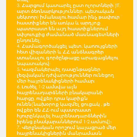
3. Հարցում կատարել ըստ ոլորտների (IT,
արտ.ձեռնարկություններ, պետական
սեկտոր) իմանալու համար ինչ թափուր
հաստիքներ են առկա և արդյոք
պատրաստ են այդ հաստիքներում
սփյուռքից ժամանած մասնագետների
ընդունել։
4. Համագործակցել պետ. կառույցների
հետ վիզաների և ՀՀ անձնագրեր
ստանալու գործընթացը արագացնելու
նպատակով։
5. Կազմակերպել դասընթացներ
լեզվական դժվարություններ ունեցող
մեր հայրենակիցների համար։
6. Լուծել 1-2 ամսվա այն
հայրենադարձների բնակարանի
հարցը, ովքեր դրա կարիքն
ունեն(նախօրոք կազմել ցուցակ , թե
ովքեր են ՀՀ-ում պատրաստ
հյուրընկալել հայրենադարձներին
իրենց բնակարաններում 1-2 ամսով)։
7. Վերջնական որոշում կայացրած մեր
հայրենակիցներին մանրամասն