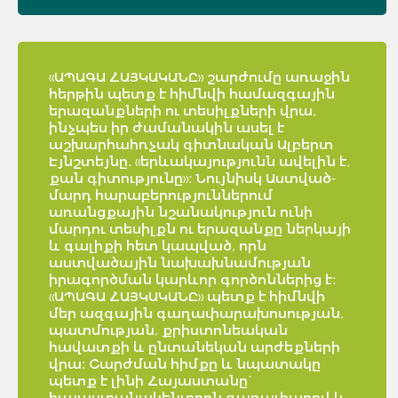
«ԱՊԱԳԱ ՀԱՅԿԱԿԱՆԸ» շարժումը առաջին
հերթին պետք է հիմնվի համազգային
երազանքների ու տեսիլքների վրա,
ինչպես իր ժամանակին ասել է
աշխարհահռչակ գիտնական Ալբերտ
Էյնշտեյնը. «երևակայությունն ավելին է,
քան գիտությունը»: Նույնիսկ Աստված-
մարդ հարաբերություններում
առանցքային նշանակություն ունի
մարդու տեսիլքն ու երազանքը ներկայի
և գալիքի հետ կապված, որն
աստվածային նախախնամության
իրագործման կարևոր գործոններից է:
«ԱՊԱԳԱ ՀԱՅԿԱԿԱՆԸ» պետք է հիմնվի
մեր ազգային գաղափարախոսության,
պատմության, քրիստոնեական
հավատքի և ընտանեկան արժեքների
վրա: Շարժման հիմքը և նպատակը
պետք է լինի Հայաստանը`
հայաստանակենտրոն գաղափարով և