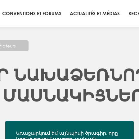
CONVENTIONS ET FORUMS
ACTUALITÉS ET MÉDIAS
REC
itiateurs
Ր ՆԱԽԱՁԵՌՆՈ
 ՄԱՍՆԱԿԻՑՆԵ
Առաջարկում եմ այնպիսի ծրագիր, որը
կօգնի դրսում ապրող, սակայն