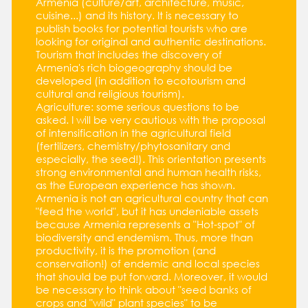
Armenia (culture/art, architecture, music,
cuisine...) and its history. It is necessary to
publish books for potential tourists who are
looking for original and authentic destinations.
Tourism that includes the discovery of
Armenia's rich biogeography should be
developed (in addition to ecotourism and
cultural and religious tourism).
Agriculture: some serious questions to be
asked. I will be very cautious with the proposal
of intensification in the agricultural field
(fertilizers, chemistry/phytosanitary and
especially, the seed!). This orientation presents
strong environmental and human health risks,
as the European experience has shown.
Armenia is not an agricultural country that can
"feed the world", but it has undeniable assets
because Armenia represents a "Hot-spot" of
biodiversity and endemism. Thus, more than
productivity, it is the promotion (and
conservation!) of endemic and local species
that should be put forward. Moreover, it would
be necessary to think about "seed banks of
crops and "wild" plant species" to be