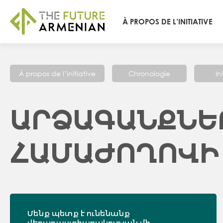
À PROPOS DE L’INITIATIVE
À propos de l’initiative
Chronologie
In
ԱՐՁԱԳԱՆՔՆԵ
ՀԱՄԱԺՈՂՈՎԻ
Մենք պետք է ունենանք
վերադաստիարակության մի