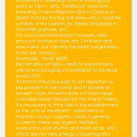
problematic breeding from an ecological
point of view! - Only "traditional" extensive
breeding, in semi-freedom (like in Corsica or
Spain: food by the big oak trees, etc.) could be
suitable, in my opinion. Ex. sheep and goats in
mountain pastures, etc.
We could promote/export cheeses, dairy
products (matsoun type, etc.) in Russia and
elsewhere; our canning factories (vegetables,
fruits) are famous...
Eventually, "local" spirits.
Reclamation of fallow lands to expand land
use by encouraging consolidation to increase
production
Attention should be paid to soil depletion (a
big problem in the world) and in Europe at
present, while Armenia does not have large
cultivable areas (except for the Ararat valley).
It is necessary to think about the establishment
of the units of treatment - valorization of
manure / dung / organic waste in general.
Currently, there are organic fertilizers
production units (humic and fulvic acids, etc.)
which are not very energy consuming and