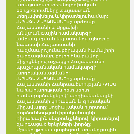
առաջատար տեխնոլոգիական
ձեռքբերումները Հայաստան
տեղափոխելու և կիրառելու համար:
«ԱՊԱԳԱ ՀԱՅԿԱԿԱՆԸ» շարժումը
Հայաստանի և Արցախի
անվտանգային համակարգի
ամրապնդման նպատակով պետք է
նպաստի Հայաստանի
ռազմաարդյունաբերական համալիրի
զարգացմանը, բոլոր հնարավոր
միջոցներով աջակցի Հայաստանի
պաշտպանական համակարգի
արդիականացմանը:
«ԱՊԱԳԱ ՀԱՅԿԱԿԱՆԸ» շարժումը
Հայաստանի Հանրապետության ԿԳՄՍ
նախարարության հետ սերտ
համագործակցելով` արդիականացնի
Հայաստանի կրթական և գիտական
միջավայրը: Սոցիալական ոլորտում
գործունեություն իրականացնի
թիրախային սկզբունքներով` կիրառելով
զարգացած երկրների փորձը:
Մշակույթի ասպարեզում առանցքային