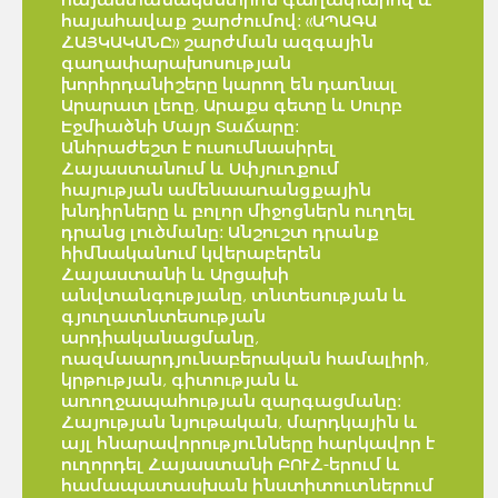
հայահավաք շարժումով: «ԱՊԱԳԱ
ՀԱՅԿԱԿԱՆԸ» շարժման ազգային
գաղափարախոսության
խորհրդանիշերը կարող են դառնալ
Արարատ լեռը, Արաքս գետը և Սուրբ
Էջմիածնի Մայր Տաճարը:
Անհրաժեշտ է ուսումնասիրել
Հայաստանում և Սփյուռքում
հայության ամենաառանցքային
խնդիրները և բոլոր միջոցներն ուղղել
դրանց լուծմանը: Անշուշտ դրանք
հիմնականում կվերաբերեն
Հայաստանի և Արցախի
անվտանգությանը, տնտեսության և
գյուղատնտեսության
արդիականացմանը,
ռազմաարդյունաբերական համալիրի,
կրթության, գիտության և
առողջապահության զարգացմանը:
Հայության նյութական, մարդկային և
այլ հնարավորությունները հարկավոր է
ուղորդել Հայաստանի ԲՈՒՀ-երում և
համապատասխան ինստիտուտներում