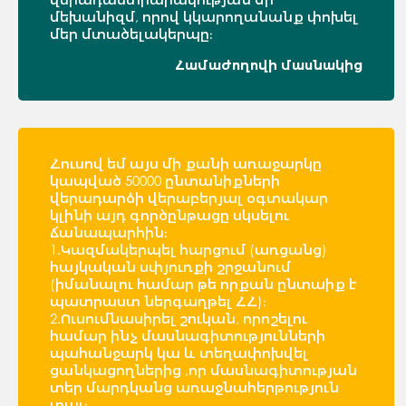
մեխանիզմ, որով կկարողանանք փոխել
մեր մտածելակերպը։
Համաժողովի մասնակից
Հուսով եմ այս մի քանի առաջարկը
կապված 50000 ընտանիքների
վերադարձի վերաբերյալ օգտակար
կլինի այդ գործընթացը սկսելու
ճանապարհին։
1.Կազմակերպել հարցում (առցանց)
հայկական սփյուռքի շրջանում
(իմանալու համար թե որքան ընտաիք է
պատրաստ ներգաղթել ՀՀ)։
2.Ուսումնասիրել շուկան, որոշելու
համար ինչ մասնագիտությունների
պահանջարկ կա և տեղափոխվել
ցանկացողներից ,որ մասնագիտության
տեր մարդկանց առաջնահերթություն
տալ։