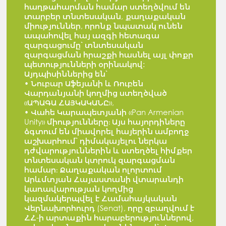
հաղթահարման համար ստեղծվում են
տարբեր տնտեսական, քաղաքական
միություններ, որոնք նպատակ ունեն
ապահովել հայ ազգի հետագա
զարգացումը՝ տնտեսական
զարգացման հրաշքի հասնել այլ փոքր
պետությունների օրինակով:
Այդպիսիններից են՝
• Նուբար Աֆեյանի և Ռուբեն
Վարդանյանի կողմից ստեղծված
«ԱՊԱԳԱ ՀԱՅԿԱԿԱՆԸ»,
• Վահե Կարապետյանի «Pan Armenian
Unity» միությունները։ Այս հայորդիները
ձգտում են միավորել հայերին ամբողջ
աշխարհում՝ դիմակայելու ներկա
դժվարություններին և ստեղծել հիմքեր
տնտեսական կտրուկ զարգացման
համար։ Քաղաքական ոլորտում
Արևմտյան Հայաստանի վտարանդի
կառավարության կողմից
կազմակերպվել է Համահայկական
Վերնախորհուրդ (Senat), որը զբաղվում է
ՀՀ-ի արտաքին հարաբերություններով,