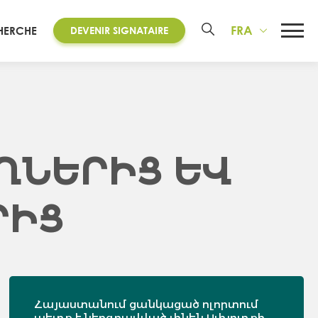
FRA
HERCHE
DEVENIR SIGNATAIRE
ՂՆԵՐԻՑ ԵՎ
ՐԻՑ
Հայաստանում ցանկացած ոլորտում
պետք է ներգրավված լինեն Սփյուռքի