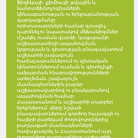
ֆիզիկայի, քիմիայի, թվային և
նանոտեխնոլոգիաների,
կենսաբանության ու երկրաբանության
զարգացմանը:
Երիտասարդների համար գրավիչ
դարձնելու նպատակով մեխանիզմներ
մշակել ուսման վարձի, կացարանի,
աշխատատեղի ապահովման,
կրթության և գիտության բնագավառում
աշխարհի լավագույն
համալսարաններում ու գիտական
կենտրոններում ուսման և գիտելիքի
ամբարման հնարավորությունների
ստեղծման, լավագույն
մասնագետներին բարձր
աշխատավարձով ու բնակարանով
ապահովման համար:
Հայաստանում և աշխարհի տարբեր
երկրներում, վերը նշված
բնագավառներում գործող հայազգի ու
հայերի բարեկամ ժողովուրդներից
բաղկացած մասնագետների
հավաքագրել և Հայաստանում այդ
ոլորտները զարգացնելու աշխարհի