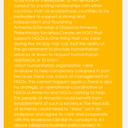
to survival of theRepublic of Armenia.e.A
conduit to creating relationships with other
countries that will enablethose countries to be
motivated to support a strong and
independent and flourishing
Armenia.5)Develop a Diaspora-Armenia
Philanthropy Societya.Create an NGO that
supports NGOs.b.One thing that was clear
during the 44-day War was that the ability of
the government to provide humanitarian
services or even to request humanitarian
assistance or to know
which humanitarian organization were
available to help completely collapsed in part
because there was a lack of management of
NGOs. This cannot happen again.c.There is also
no strategic or operational coordination of
NGOs.d.Armenia and NGOs working to help
the people of Armenia would benefit from
establishment of such a society.e.The Republic
of Armenia would need to “bless” such an
endeavor and agree to work and cooperate
with this endeavor.f.Similar in concept to #1
above (diaspora business park/center); in