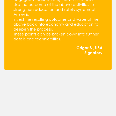
Use the outcome of the above activities to
strengthen education and safety systems of
Armenia
Invest the resulting outcome and value of the
above back into economy and education to
deepen the process.
These points can be broken down into further
details and technicalities.
Grigor B., USA
Signatory