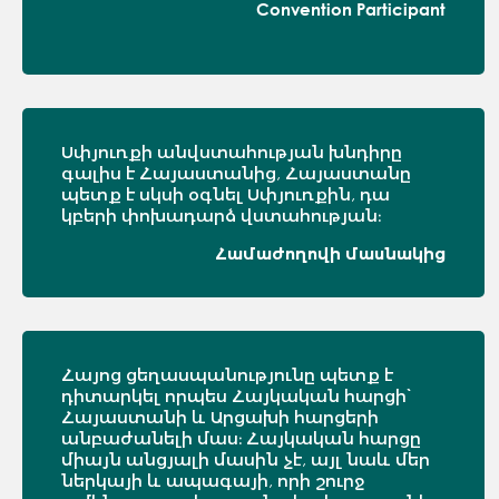
Convention Participant
Սփյուռքի անվստահության խնդիրը
գալիս է Հայաստանից, Հայաստանը
պետք է սկսի օգնել Սփյուռքին, դա
կբերի փոխադարձ վստահության։
Համաժողովի մասնակից
Հայոց ցեղասպանությունը պետք է
դիտարկել որպես Հայկական հարցի՝
Հայաստանի և Արցախի հարցերի
անբաժանելի մաս։ Հայկական հարցը
միայն անցյալի մասին չէ, այլ նաև մեր
ներկայի և ապագայի, որի շուրջ