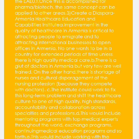
the EAEU.f.Once this is accomplished for
pharma/biotech, the same concept can be
applied to other areas.3)Create a Diaspora-
Armenia Healthcare Education and
Capabilities Institutea.Improvement in the
quality of healthcare in Armenia is critical to
attracting people to emigrate and to
attracting international businesses to open
offices in Armenia. No one wants to be in a
country for extended periods of time unless
there is high quality medical care.b.There is a
glut of doctors in Armenia but very few are well
trained. On the other hand,there is shortage of
nurses and cultural disparagement of the
nursing profession (because they compete
with doctors). c.The Institute could work to fix
this long-term problem and shift the healthcare
culture to one of high quality, high standards,
accountability and collaboration across
specialties and professions.d.This would include
mentoring programs with top medical experts
throughout the world, exchange programs,
continuingmedical education programs and so
forth.e.This would include working with the