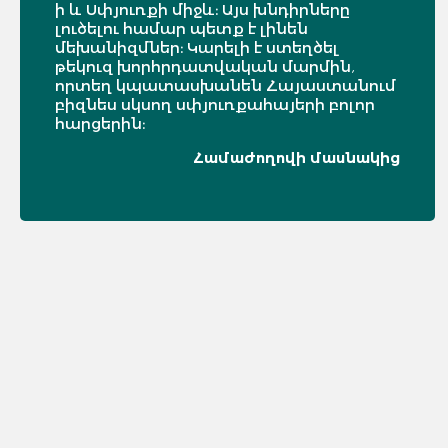
ի և Սփյուռքի միջև։ Այս խնդիրները
լուծելու համար պետք է լինեն
մեխանիզմներ։ Կարելի է ստեղծել
թեկուզ խորհրդատվական մարմին,
որտեղ կպատասխանեն Հայաստանում
բիզնես սկսող սփյուռքահայերի բոլոր
հարցերին։
Համաժողովի մասնակից