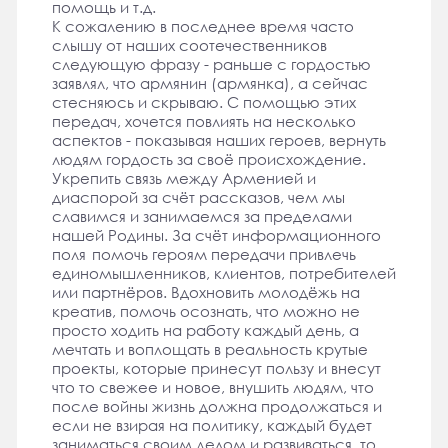
помощь и т.д.
К сожалению в последнее время часто
слышу от наших соотечественников
следующую фразу - раньше с гордостью
заявлял, что армянин (армянка), а сейчас
стесняюсь и скрываю. С помощью этих
передач, хочется повлиять на несколько
аспектов - показывая наших героев, вернуть
людям гордость за своё происхождение.
Укрепить связь между Арменией и
диаспорой за счёт рассказов, чем мы
славимся и занимаемся за пределами
нашей Родины. За счёт информационного
поля помочь героям передачи привлечь
единомышленников, клиентов, потребителей
или партнёров. Вдохновить молодёжь на
креатив, помочь осознать, что можно не
просто ходить на работу каждый день, а
мечтать и воплощать в реальность крутые
проекты, которые принесут пользу и внесут
что то свежее и новое, внушить людям, что
после войны жизнь должна продолжаться и
если не взирая на политику, каждый будет
заниматься своим делом и развиваться, то