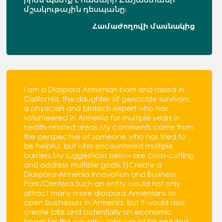
մշակութային դեսպանը։
Համաժողովի մասնակից
I am a Diaspora Armenian born and raised in
California, the daughter of genocide survivors,
a physician and biotech expert who has
volunteered in Armenia for multiple years in
health-related areas.My comments come from
the perspective of someone who has tried to
be helpful, but who encountered multiple
barriers.My suggestions below are cross-cutting
and address multiple goals.1)Create a
Diaspora-Armenia Innovation and Business
Park/Centera.Such an entity would not only
attract many more diaspora Armenians to
open businesses in Armenia, but it would also
create jobs and potentially an economic
boom for the country. Jobs would be needed