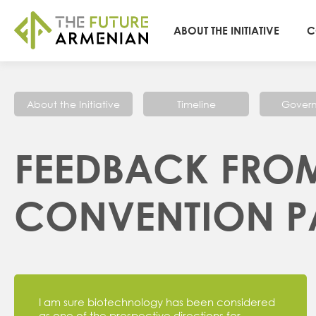
ABOUT THE INITIATIVE
C
About the Initiative
Timeline
Gover
FEEDBACK FROM
CONVENTION PA
I am sure biotechnology has been considered
as one of the prospective directions for