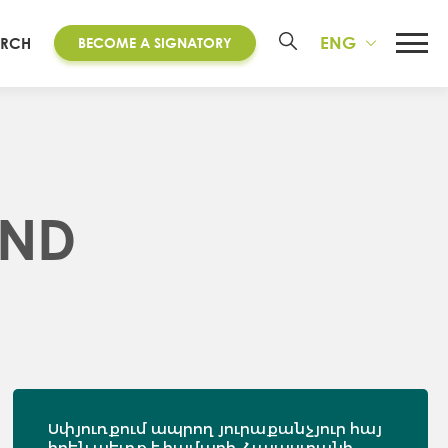
ENG
ARCH
BECOME A SIGNATORY
AND
Սփյուռքում ապրող յուրաքանչյուր հայ
իրեն պետք է համարի Հայաստանի