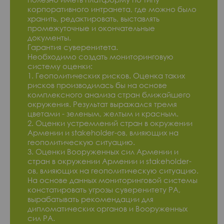
корпоративного интранета, где можно было
хранить, редактировать, выставлять
промежуточные и окончательные
документы.
Гарантия суверенитета.
Необходимо создать мониторинговую
систему оценки:
1. Геополитических рисков. Оценка таких
рисков производилась бы на основе
комплексного анализа стран ближайшего
окружения. Результат выражался тремя
цветами - зеленым, желтым и красным.
2. Оценки устремлений стран в окружении
Армении и stakeholder-ов, влияющих на
геополитическую ситуацию.
3. Оценки Вооруженных сил Армении и
стран в окружении Армении и stakeholder-
ов, влияющих на геополитическую ситуацию.
На основе данных мониторинговой системы
констатировать угрозы суверенитету РА,
вырабатывать рекомендации для
дипломатических органов и Вооруженных
сил РА.