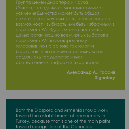
Группа целей Диаспора и Наука
Считаю, что одним из мощных стимулов
усиления Единства может быть общая
политическая деятельность, основанная на
возможности выбирать или быть избранным в
парламент РА. Здесь можно поставить
целью организацию всемирных выборов в
парламент РА по электронному
голосованию на основе технологии
blockchain и на основе этой технологии
создать ряд государственных и
общественных цифровых экосистем.
Александр А., Россия
Signatory
Both the Diaspora and Armenia should work
toward the establishment of democracy in
Turkey, because that is one of the main paths
toward recognition of the Genocide.