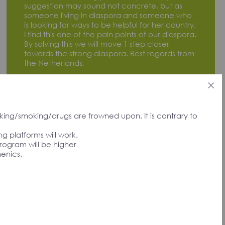
suggestion may sound not concrete, but as
someone living in diaspora and someone who
is looking for ways to be helpful for her country,
I find this one of the pain points of our diaspora.
By solving this we will move 1 step closer
towards the strong diaspora. Best regards from
the Netherlands,
Anahit A., Netherlands
Signatory
nking/smoking/drugs are frowned upon. It is contrary to
g platforms will work.
rogram will be higher
henics.