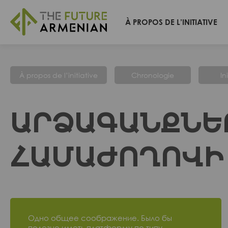
À PROPOS DE L’INITIATIVE
À propos de l’initiative
Chronologie
In
ԱՐՁԱԳԱՆՔՆԵ
ՀԱՄԱԺՈՂՈՎԻ
Одно общее соображение. Было бы
полезно иметь платформу по типу