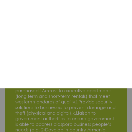
requirements and responsibilities in Armenia,
how to set up vendor and contractor contracts
in Armenia, socio-political topics, market
research topics and so forth. Essentially
anything that a diaspora businessperson would
need to know to successfully open and
manage a business in Armenia.f.Access to
trustworthy, honest, high quality business
support service providers that are fully vetted
(e.g. attorneys, accountants, IT experts)
g.Training programs for Armenia citizens to give
them the skills needed by the new businesses
(this could be a separate entity that contracts
with the Innovation and Business
Park/Centerh.Access to a variety of physical
office spaces that can be rented or
purchased.i.Access to executive apartments
(long term and short-term rentals) that meet
western standards of quality.j.Provide security
solutions to businesses to prevent damage and
theft (physical and digital).k.Liaison to
government authorities to ensure government
is able to address diaspora business people’s
needs (e.g. 2)Develop in-country Armenia