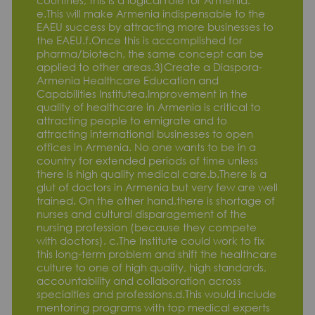
countries, this is a logical role for Armenia.
e.This will make Armenia indispensable to the
EAEU success by attracting more businesses to
the EAEU.f.Once this is accomplished for
pharma/biotech, the same concept can be
applied to other areas.3)Create a Diaspora-
Armenia Healthcare Education and
Capabilities Institutea.Improvement in the
quality of healthcare in Armenia is critical to
attracting people to emigrate and to
attracting international businesses to open
offices in Armenia. No one wants to be in a
country for extended periods of time unless
there is high quality medical care.b.There is a
glut of doctors in Armenia but very few are well
trained. On the other hand,there is shortage of
nurses and cultural disparagement of the
nursing profession (because they compete
with doctors). c.The Institute could work to fix
this long-term problem and shift the healthcare
culture to one of high quality, high standards,
accountability and collaboration across
specialties and professions.d.This would include
mentoring programs with top medical experts