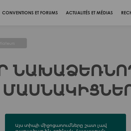
CONVENTIONS ET FORUMS
ACTUALITÉS ET MÉDIAS
REC
itiateurs
Ր ՆԱԽԱՁԵՌՆՈ
 ՄԱՍՆԱԿԻՑՆԵ
Այս տիպի միջոցառումները շատ լավ
գաղափար են, օրինակ, Հայաստան-