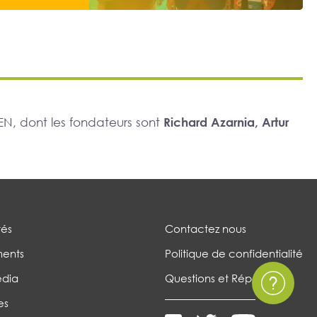
N, dont les fondateurs sont
Richard Azarnia, Artur
tés
Contactez nous
ents
Politique de confidentialité
édia
Questions et Réponses
es