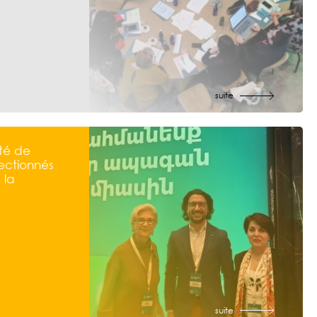
suite
té de
ectionnés
 la
suite