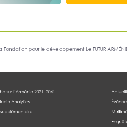
r la Fondation pour le développement Le FUTUR ARMÉNIE
e sur l’Arménie 2021- 2041
Actuali
tudio Analytics
Évènem
 supplémentaire
Multim
Enquêt