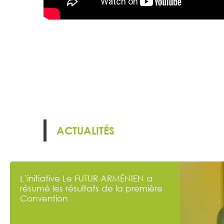
ACTUALITÉS
L’initiative Le FUTUR ARMÉNIEN a
résumé les résultats de la première
Convention