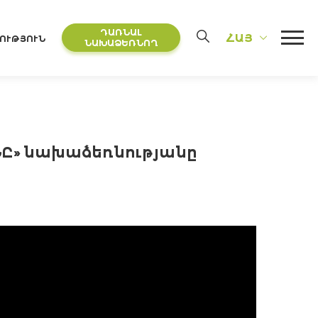
ԴԱՌՆԱԼ
ՀԱՅ
ՈՒԹՅՈՒՆ
ՆԱԽԱՁԵՌՆՈՂ
ԱՆԸ» նախաձեռնությանը