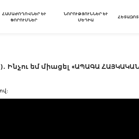
ՀԱՄԱԺՈՂՈՎՆԵՐ ԵՒ Ֆ
ՆՈՐՈՒԹՅՈՒՆՆԵՐ ԵՒ Մ
ՀԵՏԱԶՈՏ
ՈՐՈՒՄՆԵՐ
ԵԴԻԱ
․ Ինչու եմ միացել «ԱՊԱԳԱ ՀԱՅԿԱԿ
ով։