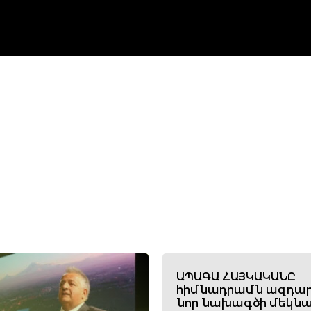
ԱՊԱԳԱ ՀԱՅԿԱԿԱՆԸ
հիմնադրամն ազդար
նոր նախագծի մեկնա