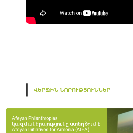
ՎԵՐՋԻՆ ՆՈՐՈՒԹՅՈՒՆՆԵՐ
Afeyan Philanthropies
կազմակերպությունը ստեղծում է
Afeyan Initiatives for Armenia (AIFA)