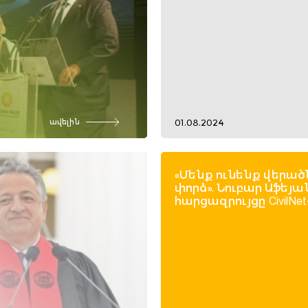
01.08.2024
ավելին
«Մենք ունենք վերած
փորձ». Նուբար Աֆեյա
հարցազրույցը CivilNet