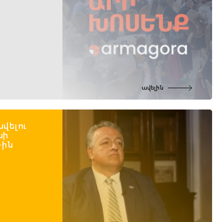
ավելին
նվելու
նի
-ին