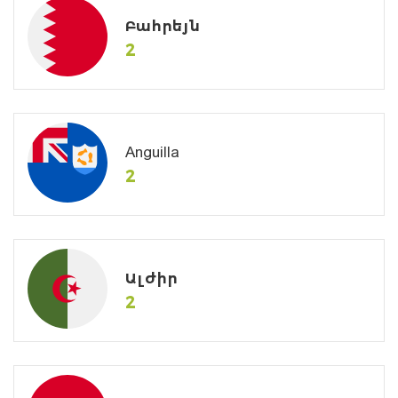
Բահրեյն
2
Anguilla
2
Ալժիր
2