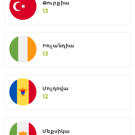
Թուրքիա
13
Իռլանդիա
13
Մոլդովա
12
Մեքսիկա