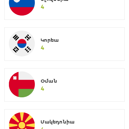
4
Կորեա
4
Օման
4
Մակեդոնիա