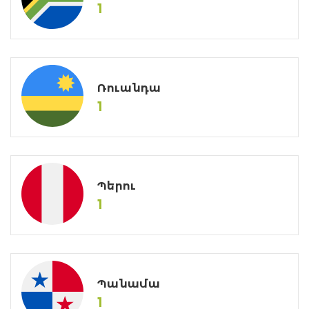
1
Ռուանդա
1
Պերու
1
Պանամա
1