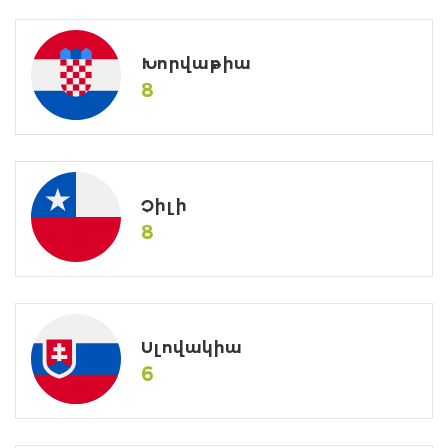
Խորվաթիա
8
Չիլի
8
Սլովակիա
6