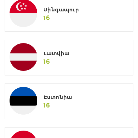
Սինգապուր
16
Լատվիա
16
Էստոնիա
16