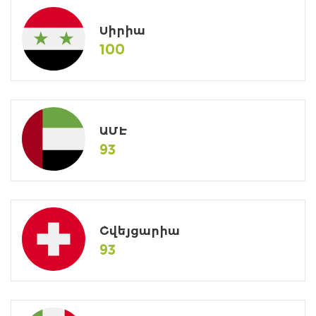
Սիրիա
100
ԱՄԷ
93
Շվեյցարիա
93