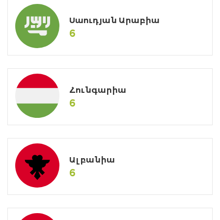
Սաուդյան Արաբիա
6
Հունգարիա
6
Ալբանիա
6