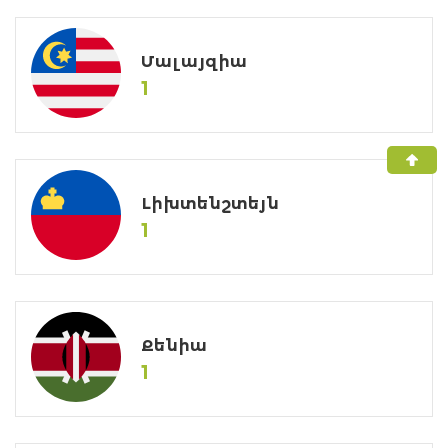
Մալայզիա
1
Լիխտենշտեյն
1
Քենիա
1