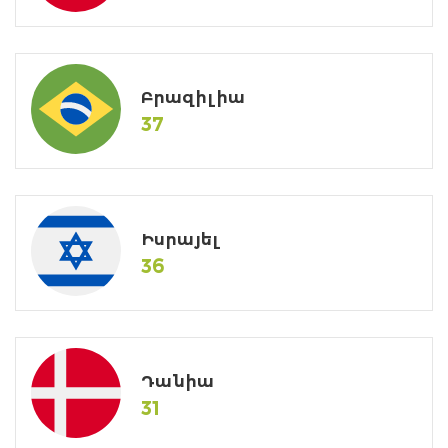
Բրազիլիա
37
Իսրայել
36
Դանիա
31