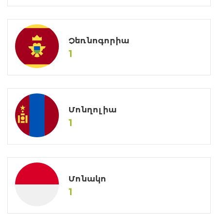
Չեռնոգորիա
1
Մոնղոլիա
1
Մոնակո
1