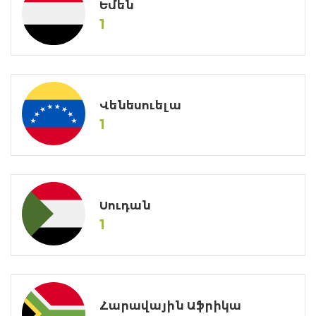
Եմեն
1
Վենեսուելա
1
Սուդան
1
Հարավային Աֆրիկա