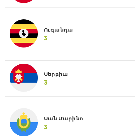
Ուգանդա
3
Սերբիա
3
Սան Մարինո
3