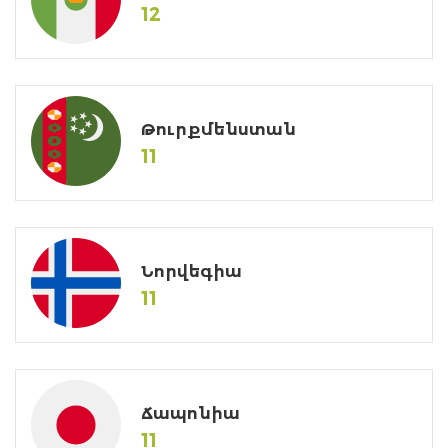
12
Թուրքմենստան
11
Նորվեգիա
11
Ճապոնիա
11