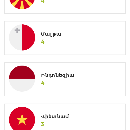
4
Մալթա
4
Ինդոնեզիա
4
Վիետնամ
3