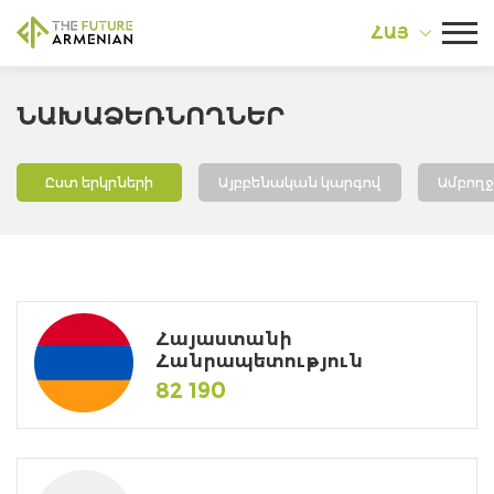
ՀԱՅ
ՆԱԽԱՁԵՌՆՈՂՆԵՐ
Ըստ երկրների
Այբբենական կարգով
Ամբող
Հայաստանի
Հանրապետություն
82 190