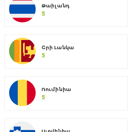
Թաիլանդ
5
Շրի Լանկա
5
Ռումինիա
5
Սլովենիա