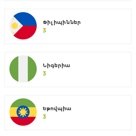
Ֆիլիպիններ
3
Նիգերիա
3
Եթովպիա
3