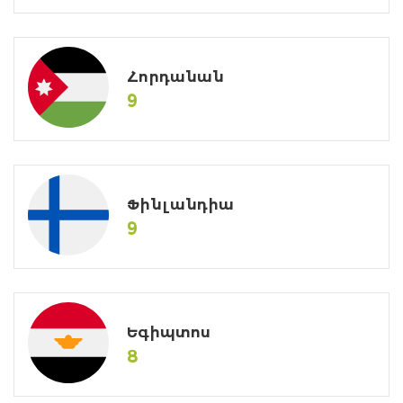
Հորդանան
9
Ֆինլանդիա
9
Եգիպտոս
8