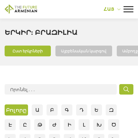
ՀԱՅ
ԵՐԿԻՐ: ԲՐԱԶԻԼԻԱ
Ըստ երկրների
Այբբենական կարգով
Ամբող
Բոլորը
Ա
Բ
Գ
Դ
Ե
Զ
Է
Ը
Թ
Ժ
Ի
Լ
Խ
Ծ