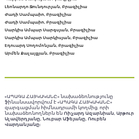
Լեոնարդո Ջունդուրյան, Բրազիլիա
Ժադի Սամպաիո, Բրազիլիա
Ժադի Սամպաիո, Բրազիլիա
Սարկիս Ամպար Սարգսյան, Բրազիլիա
Սարկիս Ամպար Սարկիսյան, Բրազիլիա
Էդուարդ Սողոմոնյան, Բրազիլիա
Արմեն Քալայջյան, Բրազիլիա
«ԱՊԱԳԱ ՀԱՅԿԱԿԱՆԸ» նախաձեռնությունը
ֆինանսավորվում է «ԱՊԱԳԱ ՀԱՅԿԱԿԱՆԸ»
զարգացման հիմնադրամի կողմից, որի
նախաձեռնողներն են
Ռիչարդ Ազարնիան, Արթուր
Ալավերդյանը, Նուբար Աֆեյանը, Ռուբեն
Վարդանյանը: