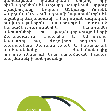
զարգացման հիմնադրամի կողմից, որի
հիմնադիրներն են Ռիչարդ Ազարնիան, Արթուր
Ալավերդյանը, Նուբար Աֆեյանը, Ռուբեն
Վարդանյանը։ Հիմնադրամի նպատակներն են
աջակցել Հայաստանի և հայության ապագան
հավաքականորեն ապահովելուն ուղղված
նախաձեռնություններին, ներգրավել
անհատների ու կազմակերպությունների
Հայաստանից, Արցախից և Սփյուռքից,
նպաստել հայ ժողովրդի հոգևոր և
պատմական ժառանգության և ինքնության
պահպանմանը, ժամանակակից
իրողություններում նրա վերածնման համար
պայմանների ստեղծմանը:
ԴԱՌՆԱԼ