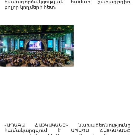
համագործակցության համար շահագրգիռ
բոլոր կողմերի հետ:
«ԱՊԱԳԱ ՀԱՅԿԱԿԱՆԸ» նախաձեռնությունը
համակարգվում է ԱՊԱԳԱ ՀԱՅԿԱԿԱՆԸ