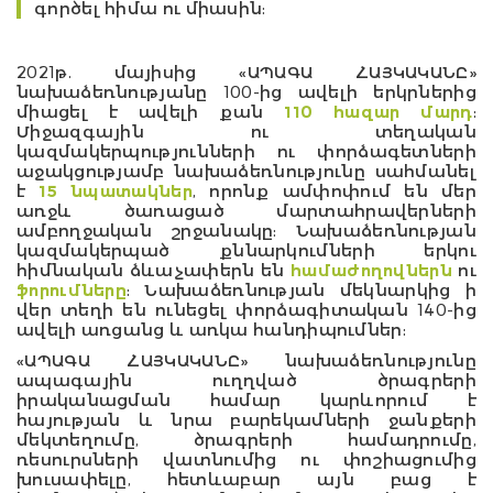
գործել հիմա ու միասին:
2021թ. մայիսից «ԱՊԱԳԱ ՀԱՅԿԱԿԱՆԸ»
նախաձեռնությանը 100-ից ավելի երկրներից
միացել է ավելի քան
110 հազար մարդ
:
Միջազգային ու տեղական
կազմակերպությունների ու փորձագետների
աջակցությամբ նախաձեռնությունը սահմանել
է
15 նպատակներ
, որոնք ամփոփում են մեր
առջև ծառացած մարտահրավերների
ամբողջական շրջանակը: Նախաձեռնության
կազմակերպած քննարկումների երկու
հիմնական ձևաչափերն են
համաժողովներն
ու
ֆորումները
: Նախաձեռնության մեկնարկից ի
վեր տեղի են ունեցել փորձագիտական 140-ից
ավելի առցանց և առկա հանդիպումներ:
«ԱՊԱԳԱ ՀԱՅԿԱԿԱՆԸ» նախաձեռնությունը
ապագային ուղղված ծրագրերի
իրականացման համար կարևորում է
հայության և նրա բարեկամների ջանքերի
մեկտեղումը, ծրագրերի համադրումը,
ռեսուրսների վատնումից ու փոշիացումից
խուսափելը, հետևաբար այն բաց է