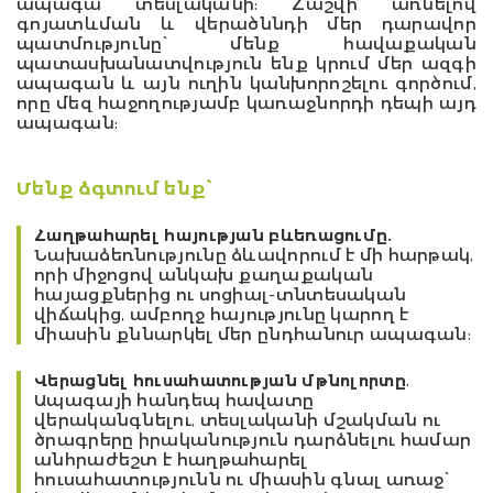
ապագա տեսլականի: Հաշվի առնելով
գոյատևման և վերածննդի մեր դարավոր
պատմությունը՝ մենք հավաքական
պատասխանատվություն ենք կրում մեր ազգի
ապագան և այն ուղին կանխորոշելու գործում,
որը մեզ հաջողությամբ կառաջնորդի դեպի այդ
ապագան:
Մենք ձգտում ենք՝
Հաղթահարել հայության բևեռացումը.
Նախաձեռնությունը ձևավորում է մի հարթակ,
որի միջոցով անկախ քաղաքական
հայացքներից ու սոցիալ-տնտեսական
վիճակից, ամբողջ հայությունը կարող է
միասին քննարկել մեր ընդհանուր ապագան:
Վերացնել հուսահատության մթնոլորտը
.
Ապագայի հանդեպ հավատը
վերականգնելու, տեսլականի մշակման ու
ծրագրերը իրականություն դարձնելու համար
անհրաժեշտ է հաղթահարել
հուսահատությունն ու միասին գնալ առաջ՝