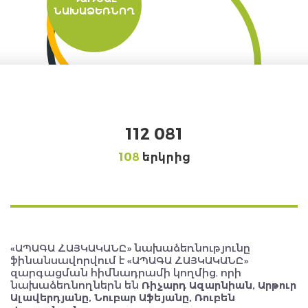
ՆԱԽԱՁԵՌՆՈՂ
112 081
108
երկրից
«ԱՊԱԳԱ ՀԱՅԿԱԿԱՆԸ» նախաձեռնությունը
ֆինանսավորվում է «ԱՊԱԳԱ ՀԱՅԿԱԿԱՆԸ»
զարգացման հիմնադրամի կողմից, որի
նախաձեռնողներն են
Ռիչարդ Ազարնիան, Արթուր
Ալավերդյանը, Նուբար Աֆեյանը, Ռուբեն