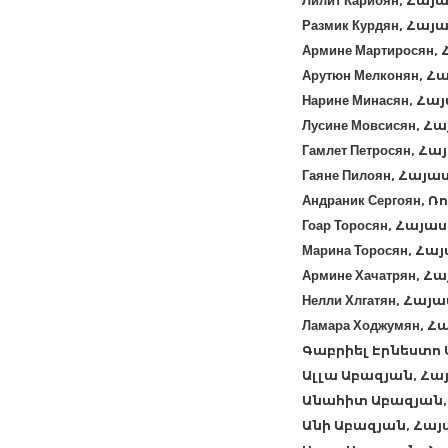
Лилит Карибян, Հ
Размик Курдян, Հ
Армине Мартирося
Арутюн Мелконян,
Нарине Минасян, 
Лусине Мовсисян,
Гамлет Петросян,
Гаяне Пилоян, Հա
Андраник Сергоян,
Гоар Торосян, Հա
Марина Торосян, 
Армине Хачатрян,
Нелли Хлгатян, Հ
Ламара Ходжумян,
Գաբրիել Էրնեստո
Ալլա Աբազյան, Հ
Անահիտ Աբազյան,
Անի Աբազյան, Հա