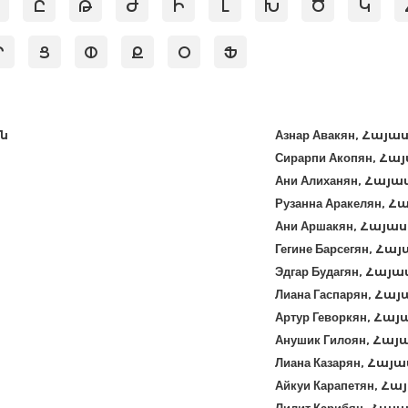
Ը
Թ
Ժ
Ի
Լ
Խ
Ծ
Կ
Ր
Ց
Փ
Ք
Օ
Ֆ
ն
Азнар Авакян, Հա
Сирарпи Акопян, 
Ани Алиханян, Հա
Рузанна Аракелян
Ани Аршакян, Հայ
Гегине Барсегян, 
Эдгар Будагян, Հ
Лиана Гаспарян, 
Артур Геворкян, 
Анушик Гилоян, Հ
Лиана Казарян, Հ
Айкуи Карапетян,