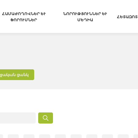
ՀԱՄԱԺՈՂՈՎՆԵՐ ԵՒ Ֆ
ՆՈՐՈՒԹՅՈՒՆՆԵՐ ԵՒ Մ
ՀԵՏԱԶՈՏ
ՈՐՈՒՄՆԵՐ
ԵԴԻԱ
ղջական ցանկ