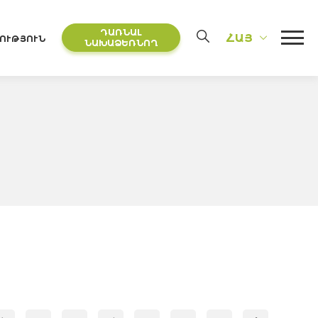
ԴԱՌՆԱԼ
ՀԱՅ
ՈՒԹՅՈՒՆ
ՆԱԽԱՁԵՌՆՈՂ