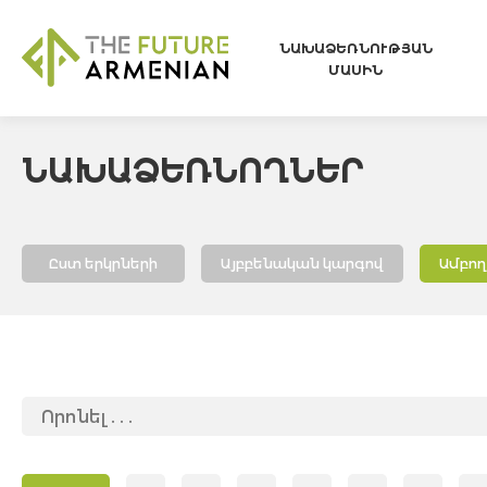
ՆԱԽԱՁԵՌՆՈՒԹՅԱՆ
ՄԱՍԻՆ
ՆԱԽԱՁԵՌՆՈՂՆԵՐ
Ըստ երկրների
Այբբենական կարգով
Ամբո