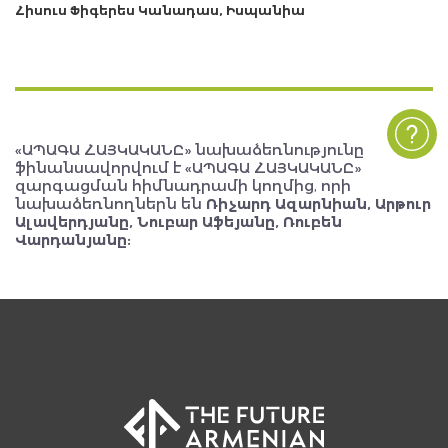
Հիսուս Ֆիգերես Կանադաս, Իսպանիա
«ԱՊԱԳԱ ՀԱՅԿԱԿԱՆԸ» նախաձեռնությունը
ֆինանսավորվում է «ԱՊԱԳԱ ՀԱՅԿԱԿԱՆԸ»
զարգացման հիմնադրամի կողմից, որի
նախաձեռնողներն են
Ռիչարդ Ազարնիան, Արթուր
Ալավերդյանը, Նուբար Աֆեյանը, Ռուբեն
Վարդանյանը: