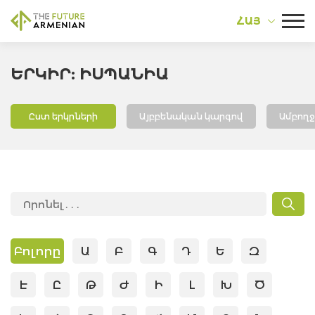
ՀԱՅ
ԵՐԿԻՐ: ԻՍՊԱՆԻԱ
Ըստ երկրների
Այբբենական կարգով
Ամբող
Բոլորը
Ա
Բ
Գ
Դ
Ե
Զ
Է
Ը
Թ
Ժ
Ի
Լ
Խ
Ծ