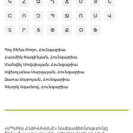
Կ
Հ
Ձ
Ղ
Ճ
Մ
Յ
Ն
Շ
Ո
Չ
Պ
Ջ
Ռ
Ս
Վ
Տ
Ր
Ց
Փ
Ք
Օ
Ֆ
Պոլ Բենս Բոդո, Հունգարիա
Հասմիկ Գագինյան, Հունգարիա
Մանվել Մովսիսյան, Հունգարիա
Սվետլանա Սարգսյան, Հունգարիա
Զառա Սարոյան, Հունգարիա
Գևորկ Օգանով, Հունգարիա
«ԱՊԱԳԱ ՀԱՅԿԱԿԱՆԸ» նախաձեռնությունը