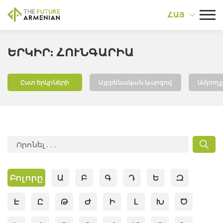
ՀԱՅ
ԵՐԿԻՐ: ՀՈՒՆԳԱՐԻԱ
Ըստ երկրների
Այբբենական կարգով
Ամբող
Բոլորը
Ա
Բ
Գ
Դ
Ե
Զ
Է
Ը
Թ
Ժ
Ի
Լ
Խ
Ծ