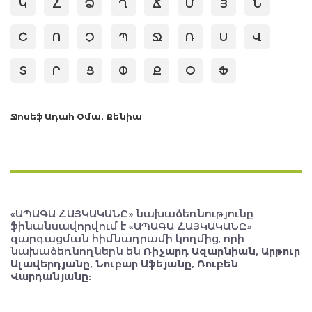
Կ
Հ
Ձ
Ղ
Ճ
Մ
Յ
Ն
Շ
Ո
Չ
Պ
Ջ
Ռ
Ս
Վ
Տ
Ր
Ց
Փ
Ք
Օ
Ֆ
Ջոսեֆ Ադահ Օմա, Քենիա
«ԱՊԱԳԱ ՀԱՅԿԱԿԱՆԸ» նախաձեռնությունը
ֆինանսավորվում է «ԱՊԱԳԱ ՀԱՅԿԱԿԱՆԸ»
զարգացման հիմնադրամի կողմից, որի
նախաձեռնողներն են
Ռիչարդ Ազարնիան, Արթուր
Ալավերդյանը, Նուբար Աֆեյանը, Ռուբեն
Վարդանյանը: