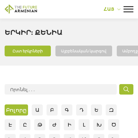
ՀԱՅ
ԵՐԿԻՐ: ՔԵՆԻԱ
Ըստ երկրների
Այբբենական կարգով
Ամբող
Բոլորը
Ա
Բ
Գ
Դ
Ե
Զ
Է
Ը
Թ
Ժ
Ի
Լ
Խ
Ծ