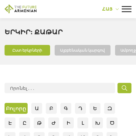
ՀԱՅ
ԵՐԿԻՐ: ՔԱԹԱՐ
Ըստ երկրների
Այբբենական կարգով
Ամբող
Բոլորը
Ա
Բ
Գ
Դ
Ե
Զ
Է
Ը
Թ
Ժ
Ի
Լ
Խ
Ծ