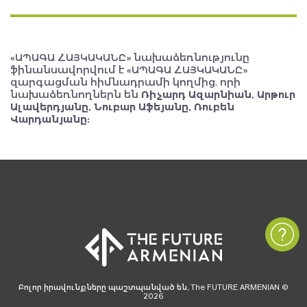
«ԱՊԱԳԱ ՀԱՅԿԱԿԱՆԸ» նախաձեռնությունը
ֆինանսավորվում է «ԱՊԱԳԱ ՀԱՅԿԱԿԱՆԸ»
զարգացման հիմնադրամի կողմից, որի
նախաձեռնողներն են
Ռիչարդ Ազարնիան, Արթուր
Ալավերդյանը, Նուբար Աֆեյանը, Ռուբեն
Վարդանյանը:
Բոլոր իրավունքները պաշտպանված են, The FUTURE ARMENIAN ©
2026