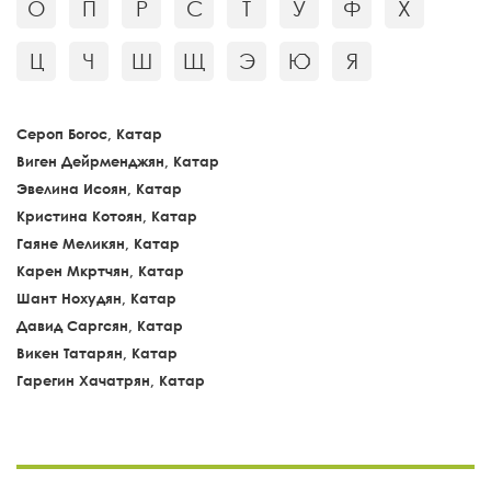
О
П
Р
С
Т
У
Ф
Х
Ц
Ч
Ш
Щ
Э
Ю
Я
Сероп Богос, Катар
Виген Дейрменджян, Катар
Эвелина Исоян, Катар
Кристина Котоян, Катар
Гаяне Меликян, Катар
Карен Мкртчян, Катар
Шант Нохудян, Катар
Давид Саргсян, Катар
Викен Татарян, Катар
Гарегин Хачатрян, Катар