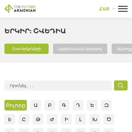
ՀԱՅ
ԵՐԿԻՐ: ՇՎԵԴԻԱ
Ըստ երկրների
Այբբենական կարգով
Ամբող
Բոլորը
Ա
Բ
Գ
Դ
Ե
Զ
Է
Ը
Թ
Ժ
Ի
Լ
Խ
Ծ