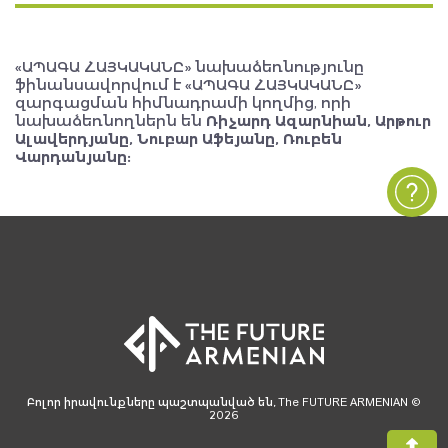
«ԱՊԱԳԱ ՀԱՅԿԱԿԱՆԸ» նախաձեռնությունը
ֆինանսավորվում է «ԱՊԱԳԱ ՀԱՅԿԱԿԱՆԸ»
զարգացման հիմնադրամի կողմից, որի
նախաձեռնողներն են
Ռիչարդ Ազարնիան, Արթուր
Ալավերդյանը, Նուբար Աֆեյանը, Ռուբեն
Վարդանյանը:
Բոլոր իրավունքները պաշտպանված են, The FUTURE ARMENIAN ©
2026