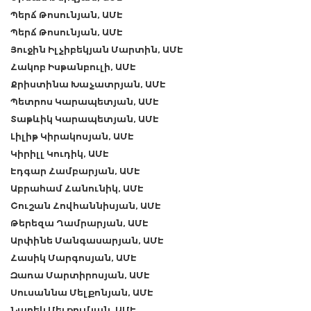
Պերճ Թոսունյան, ԱՄԷ
Պերճ Թոսունյան, ԱՄԷ
Յուջին Իլչիբեկյան Մարտին, ԱՄԷ
Հակոբ Իսթանբուլի, ԱՄԷ
Քրիստինա Խաչատրյան, ԱՄԷ
Պետրոս Կարապետյան, ԱՄԷ
Տաթևիկ Կարապետյան, ԱՄԷ
Լիլիթ Կիրակոսյան, ԱՄԷ
Կիրիլլ Կուդիկ, ԱՄԷ
Էդգար Համբարյան, ԱՄԷ
Աբրահամ Հանունիկ, ԱՄԷ
Շուշան Հովհաննիսյան, ԱՄԷ
Թերեզա Ղամրարյան, ԱՄԷ
Արփինե Մանգասարյան, ԱՄԷ
Հասիկ Մարգոսյան, ԱՄԷ
Զառա Մարտիրոսյան, ԱՄԷ
Սուսաննա Մելքոնյան, ԱՄԷ
Նարեկ Մելքումյան, ԱՄԷ