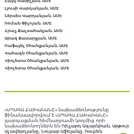
Հայկ Վասիլյան, ԱՄԷ
Լյուսի Վարդանյան, ԱՄԷ
Ներսես Վարդանյան, ԱՄԷ
Ռոման Փիլոյան, ԱՄԷ
Հրաչ Քալսահակյան, ԱՄԷ
Արազ Քասարջյան, ԱՄԷ
Ռաֆայել Օհանջանյան, ԱՄԷ
Վահագն Օհանջանյան, ԱՄԷ
Վիոլետա Օհանջանյան, ԱՄԷ
Վիոլետա Օհանջանյան, ԱՄԷ
«ԱՊԱԳԱ ՀԱՅԿԱԿԱՆԸ» նախաձեռնությունը
ֆինանսավորվում է «ԱՊԱԳԱ ՀԱՅԿԱԿԱՆԸ»
զարգացման հիմնադրամի կողմից, որի
նախաձեռնողներն են
Ռիչարդ Ազարնիան, Արթուր
Ալավերդյանը, Նուբար Աֆեյանը, Ռուբեն