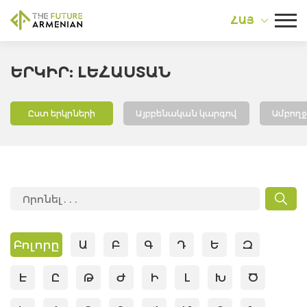
ՀԱՅ
ԵՐԿԻՐ: ԼԵՀԱՍՏԱՆ
Ըստ երկրների
Այբբենական կարգով
Ամբող
Բոլորը
Ա
Բ
Գ
Դ
Ե
Զ
Է
Ը
Թ
Ժ
Ի
Լ
Խ
Ծ