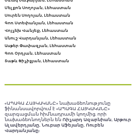
Սևակ Սաֆարյան, Լեհաստան
Մելքոն Սողոյան, Լեհաստան
Սուրեն Սողոյան, Լեհաստան
Գոռ Ստեփանյան, Լեհաստան
Վոյչեխ Վանյեք, Լեհաստան
Անուշ Վարդանյան, Լեհաստան
Ասթեր Փափազյան, Լեհաստան
Գոռ Օրդյան, Լեհաստան
Տաթև Ֆիչիջյան, Լեհաստան
«ԱՊԱԳԱ ՀԱՅԿԱԿԱՆԸ» նախաձեռնությունը
ֆինանսավորվում է «ԱՊԱԳԱ ՀԱՅԿԱԿԱՆԸ»
զարգացման հիմնադրամի կողմից, որի
նախաձեռնողներն են
Ռիչարդ Ազարնիան, Արթուր
Ալավերդյանը, Նուբար Աֆեյանը, Ռուբեն
Վարդանյանը: