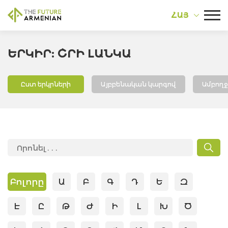
ՀԱՅ
ԵՐԿԻՐ: ՇՐԻ ԼԱՆԿԱ
Ըստ երկրների
Այբբենական կարգով
Ամբող
Բոլորը
Ա
Բ
Գ
Դ
Ե
Զ
Է
Ը
Թ
Ժ
Ի
Լ
Խ
Ծ