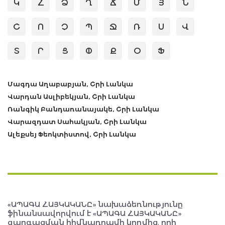
Կ
Հ
Ձ
Ղ
Ճ
Մ
Յ
Ն
Շ
Ո
Չ
Պ
Ջ
Ռ
Ս
Վ
Տ
Ր
Ց
Փ
Ք
Օ
Ֆ
Մագդա Աղաբաբյան, Շրի Լանկա
Վարդան Ասլիբեկյան, Շրի Լանկա
Ռանգիկ Բանդառանայակե, Շրի Լանկա
Վարազդատ Սահակյան, Շրի Լանկա
Ալեքսեյ Ֆեոկտիստով, Շրի Լանկա
«ԱՊԱԳԱ ՀԱՅԿԱԿԱՆԸ» նախաձեռնությունը
ֆինանսավորվում է «ԱՊԱԳԱ ՀԱՅԿԱԿԱՆԸ»
զարգացման հիմնադրամի կողմից, որի