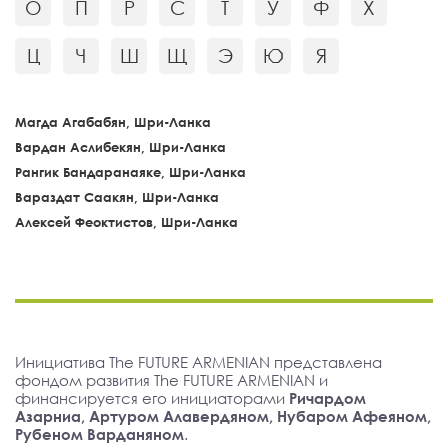
О
П
Р
С
Т
У
Ф
Х
Ц
Ч
Ш
Щ
Э
Ю
Я
Магда Агабабян, Шри-Ланка
Вардан Аслибекян, Шри-Ланка
Рангик Бандаранаяке, Шри-Ланка
Вараздат Саакян, Шри-Ланка
Алексей Феоктистов, Шри-Ланка
Инициатива The FUTURE ARMENIAN представлена
фондом развития The FUTURE ARMENIAN и
финансируется его инициаторами
Ричардом
Азарниа, Артуром Алавердяном, Нубаром Афеяном,
Рубеном Варданяном
.