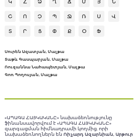
Կ
Հ
Ձ
Ղ
Ճ
Մ
Յ
Ն
Շ
Ո
Չ
Պ
Ջ
Ռ
Ս
Վ
Տ
Ր
Ց
Փ
Ք
Օ
Ֆ
Սուրեն Ազատյան, Մալթա
Տաթև Գասպարյան, Մալթա
Ռուզաննա Նահապետյան, Մալթա
Գոռ Պողոսյան, Մալթա
«ԱՊԱԳԱ ՀԱՅԿԱԿԱՆԸ» նախաձեռնությունը
ֆինանսավորվում է «ԱՊԱԳԱ ՀԱՅԿԱԿԱՆԸ»
զարգացման հիմնադրամի կողմից, որի
նախաձեռնողներն են
Ռիչարդ Ազարնիան, Արթուր