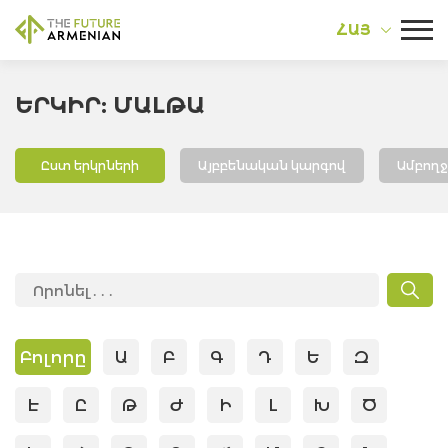
ՀԱՅ
ԵՐԿԻՐ: ՄԱԼԹԱ
Ըստ երկրների
Այբբենական կարգով
Ամբող
Բոլորը
Ա
Բ
Գ
Դ
Ե
Զ
Է
Ը
Թ
Ժ
Ի
Լ
Խ
Ծ