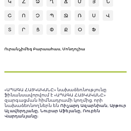
Կ
Հ
Ձ
Ղ
Ճ
Մ
Յ
Ն
Շ
Ո
Չ
Պ
Ջ
Ռ
Ս
Վ
Տ
Ր
Ց
Փ
Ք
Օ
Ֆ
Ուրանչիմեգ Բարաահաս, Մոնղոլիա
«ԱՊԱԳԱ ՀԱՅԿԱԿԱՆԸ» նախաձեռնությունը
ֆինանսավորվում է «ԱՊԱԳԱ ՀԱՅԿԱԿԱՆԸ»
զարգացման հիմնադրամի կողմից, որի
նախաձեռնողներն են
Ռիչարդ Ազարնիան, Արթուր
Ալավերդյանը, Նուբար Աֆեյանը, Ռուբեն
Վարդանյանը: