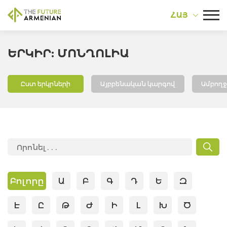
ՀԱՅ
ԵՐԿԻՐ: ՄՈՆՂՈԼԻԱ
Ըստ երկրների
Այբբենական կարգով
Ամբող
Բոլորը
Ա
Բ
Գ
Դ
Ե
Զ
Է
Ը
Թ
Ժ
Ի
Լ
Խ
Ծ