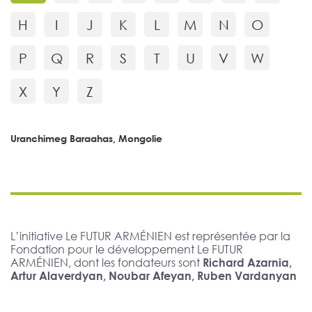
H
I
J
K
L
M
N
O
P
Q
R
S
T
U
V
W
X
Y
Z
Uranchimeg Baraahas, Mongolie
L’initiative Le FUTUR ARMÉNIEN est représentée par la
Fondation pour le développement Le FUTUR
ARMÉNIEN, dont les fondateurs sont
Richard Azarnia,
Artur Alaverdyan, Noubar Afeyan, Ruben Vardanyan