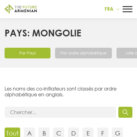
FRA
PAYS: MONGOLIE
Par Pays
Par ordre alphabétique
Liste
Les noms des co-initiateurs sont classés par ordre
alphabétique en anglais.
Tout
A
B
C
D
E
F
G