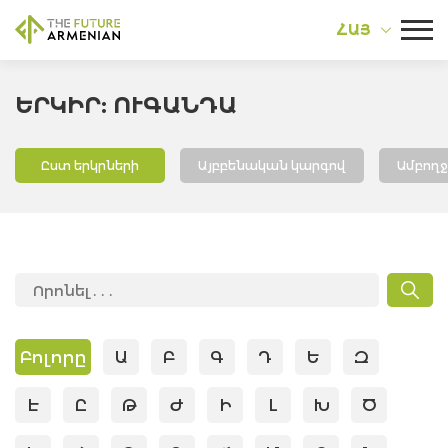
ՀԱՅ
ԵՐԿԻՐ: ՈՒԳԱՆԴԱ
Ըստ երկրների
Այբբենական կարգով
Ամբող
Բոլորը
Ա
Բ
Գ
Դ
Ե
Զ
Է
Ը
Թ
Ժ
Ի
Լ
Խ
Ծ