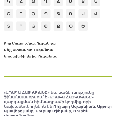
Կ
Հ
Ձ
Ղ
Ճ
Մ
Յ
Ն
Շ
Ո
Չ
Պ
Ջ
Ռ
Ս
Վ
Տ
Ր
Ց
Փ
Ք
Օ
Ֆ
Բոբ Մուտումբա, Ուգանդա
Մեյլ Ստուարտ, Ուգանդա
Ահաբվե Ֆիդելիս, Ուգանդա
«ԱՊԱԳԱ ՀԱՅԿԱԿԱՆԸ» նախաձեռնությունը
ֆինանսավորվում է «ԱՊԱԳԱ ՀԱՅԿԱԿԱՆԸ»
զարգացման հիմնադրամի կողմից, որի
նախաձեռնողներն են
Ռիչարդ Ազարնիան, Արթուր
Ալավերդյանը, Նուբար Աֆեյանը, Ռուբեն
Վարդանյանը: