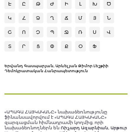
Է
Ը
Թ
Ժ
Ի
Լ
Խ
Ծ
Կ
Հ
Ձ
Ղ
Ճ
Մ
Յ
Ն
Շ
Ո
Չ
Պ
Ջ
Ռ
Ս
Վ
Տ
Ր
Ց
Փ
Ք
Օ
Ֆ
Երվանդ Գասպարյան, Արևելյան Թիմոր Լեշթիի
Դեմոկրատական Հանրապետություն
«ԱՊԱԳԱ ՀԱՅԿԱԿԱՆԸ» նախաձեռնությունը
ֆինանսավորվում է «ԱՊԱԳԱ ՀԱՅԿԱԿԱՆԸ»
զարգացման հիմնադրամի կողմից, որի
նախաձեռնողներն են
Ռիչարդ Ազարնիան, Արթուր