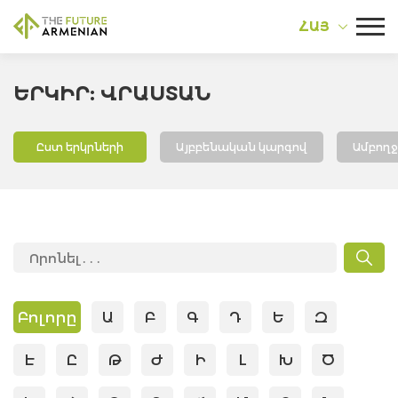
ՀԱՅ
ԵՐԿԻՐ: ՎՐԱՍՏԱՆ
Ըստ երկրների
Այբբենական կարգով
Ամբող
Բոլորը
Ա
Բ
Գ
Դ
Ե
Զ
Է
Ը
Թ
Ժ
Ի
Լ
Խ
Ծ