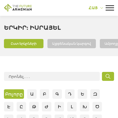
ՀԱՅ
ԵՐԿԻՐ: ԻՍՐԱՅԵԼ
Ըստ երկրների
Այբբենական կարգով
Ամբող
Բոլորը
Ա
Բ
Գ
Դ
Ե
Զ
Է
Ը
Թ
Ժ
Ի
Լ
Խ
Ծ