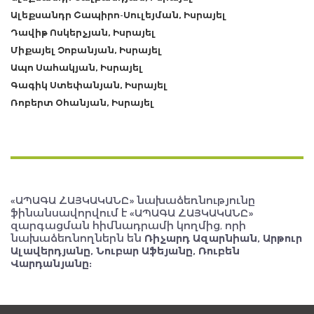
Ալեքսանդր Շապիրո-Սուլեյման, Իսրայել
Դավիթ Ոսկերչյան, Իսրայել
Միքայել Չոբանյան, Իսրայել
Ապո Սահակյան, Իսրայել
Գագիկ Ստեփանյան, Իսրայել
Ռոբերտ Օհանյան, Իսրայել
«ԱՊԱԳԱ ՀԱՅԿԱԿԱՆԸ» նախաձեռնությունը
ֆինանսավորվում է «ԱՊԱԳԱ ՀԱՅԿԱԿԱՆԸ»
զարգացման հիմնադրամի կողմից, որի
նախաձեռնողներն են
Ռիչարդ Ազարնիան, Արթուր
Ալավերդյանը, Նուբար Աֆեյանը, Ռուբեն
Վարդանյանը: