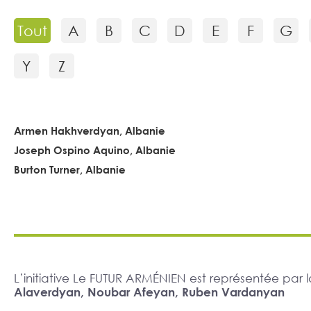
Tout
A
B
C
D
E
F
G
Y
Z
Armen Hakhverdyan, Albanie
Joseph Ospino Aquino, Albanie
Burton Turner, Albanie
L’initiative Le FUTUR ARMÉNIEN est représentée pa
Alaverdyan, Noubar Afeyan, Ruben Vardanyan