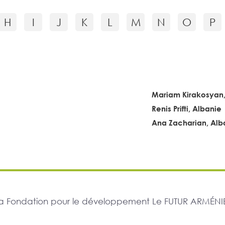
H
I
J
K
L
M
N
O
P
Mariam Kirakosyan,
Renis Prifti, Albanie
Ana Zacharian, Alb
r la Fondation pour le développement Le FUTUR ARMÉNIE