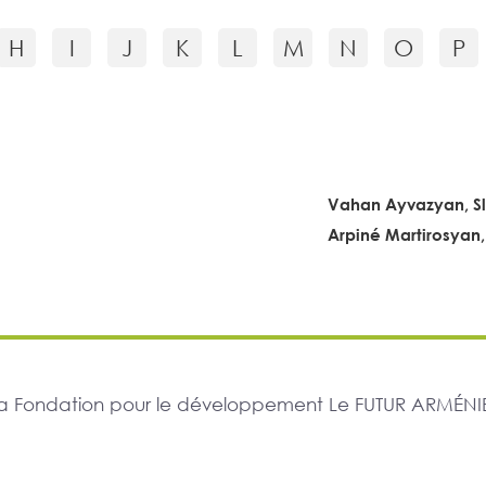
H
I
J
K
L
M
N
O
P
Vahan Ayvazyan, S
Arpiné Martirosyan,
r la Fondation pour le développement Le FUTUR ARMÉNIE