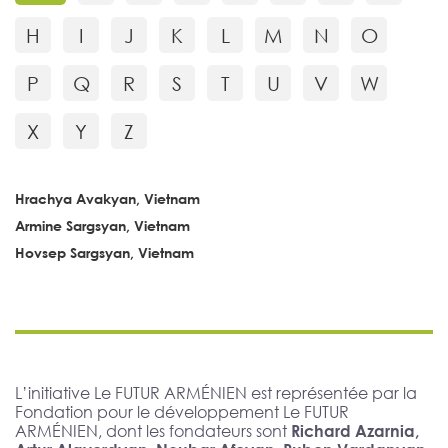
H
I
J
K
L
M
N
O
P
Q
R
S
T
U
V
W
X
Y
Z
Hrachya Avakyan, Vietnam
Armine Sargsyan, Vietnam
Hovsep Sargsyan, Vietnam
L’initiative Le FUTUR ARMÉNIEN est représentée par la
Fondation pour le développement Le FUTUR
ARMÉNIEN, dont les fondateurs sont
Richard Azarnia,