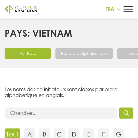
FRA
PAYS: VIETNAM
Par Pays
Par ordre alphabétique
Liste
Les noms des co-initiateurs sont classés par ordre
alphabétique en anglais.
Tout
A
B
C
D
E
F
G