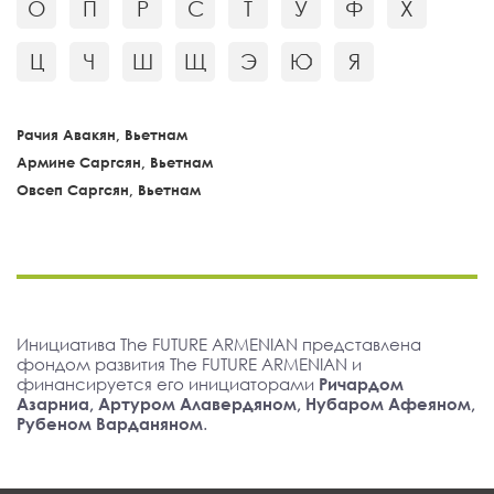
О
П
Р
С
Т
У
Ф
Х
Ц
Ч
Ш
Щ
Э
Ю
Я
Рачия Авакян, Вьетнам
Армине Саргсян, Вьетнам
Овсеп Саргсян, Вьетнам
Инициатива The FUTURE ARMENIAN представлена
фондом развития The FUTURE ARMENIAN и
финансируется его инициаторами
Ричардом
Азарниа, Артуром Алавердяном, Нубаром Афеяном,
Рубеном Варданяном
.