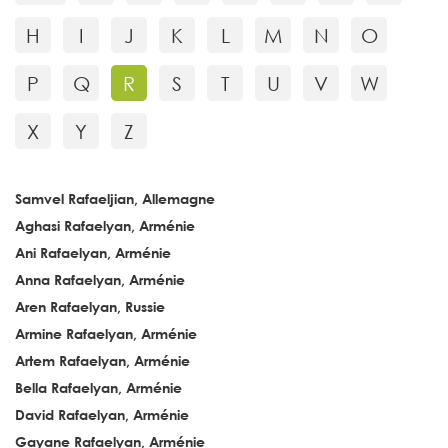
H
I
J
K
L
M
N
O
P
Q
R
S
T
U
V
W
X
Y
Z
Samvel Rafaeljian, Allemagne
Aghasi Rafaelyan, Arménie
Ani Rafaelyan, Arménie
Anna Rafaelyan, Arménie
Aren Rafaelyan, Russie
Armine Rafaelyan, Arménie
Artem Rafaelyan, Arménie
Bella Rafaelyan, Arménie
David Rafaelyan, Arménie
Gayane Rafaelyan, Arménie