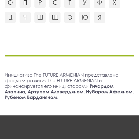
О
П
Р
С
Т
У
Ф
Х
Ц
Ч
Ш
Щ
Э
Ю
Я
Инициатива The FUTURE ARMENIAN представлена
фондом развития The FUTURE ARMENIAN и
финансируется его инициаторами
Ричардом
Азарниа, Артуром Алавердяном, Нубаром Афеяном,
Рубеном Варданяном
.