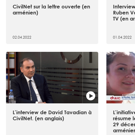
CivilNet sur la lettre ouverte (en
Intervie
arménien)
Ruben V
TV (en a
02.04.2022
01.04.2022
L’interview de David Tavadian à
L’initia
CivilNet. (en anglais)
résume l
29 déce
arménie