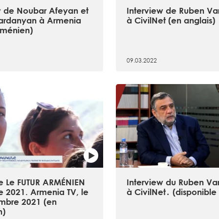
w de Noubar Afeyan et
Interview de Ruben V
ardanyan à Armenia
à CivilNet (en anglais)
rménien)
09.03.2022
tive Le FUTUR ARMÉNIEN
Interview du Ruben V
e 2021. Armenia TV, le
à CivilNet․ (disponible
mbre 2021 (en
n)