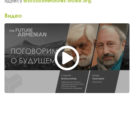
адресу
discussion@futures-studio.org
.
Видео