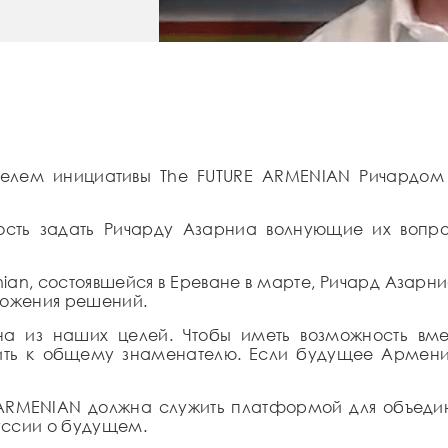
ателем инициативы The FUTURE ARMENIAN Ричардом
ность задать Ричарду Азарниа волнующие их вопр
enian, состоявшейся в Ереване в марте, Ричард Азар
ложения решений.
на из наших целей. Чтобы иметь возможность вм
дить к общему знаменателю. Если будущее Армени
E ARMENIAN должна служить платформой для объедин
куссии о будущем.