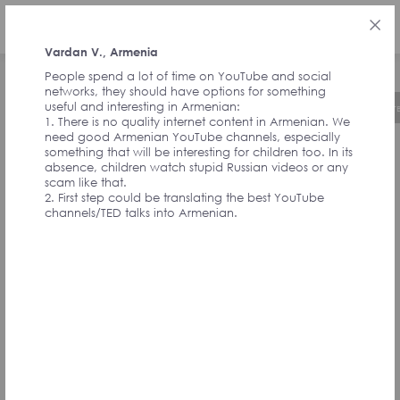
РУС
Vardan V., Armenia
People spend a lot of time on YouTube and social
networks, they should have options for something
useful and interesting in Armenian:
Об инициативе
Хронология
Руководст
1. There is no quality internet content in Armenian. We
need good Armenian YouTube channels, especially
something that will be interesting for children too. In its
ОТЗЫВЫ ОТ
absence, children watch stupid Russian videos or any
scam like that.
2. First step could be translating the best YouTube
channels/TED talks into Armenian.
СОАВТОРОВ
ИНИЦИАТИВЫ И
УЧАСТНИКОВ
АССАМБЛЕИ