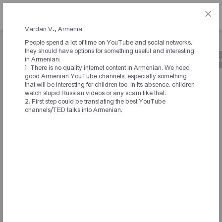
ՀԱՅ
Vardan V., Armenia
People spend a lot of time on YouTube and social networks,
they should have options for something useful and interesting
in Armenian:
Նախաձեռնության մասին
Ժամանակացույց
Կ
1. There is no quality internet content in Armenian. We need
good Armenian YouTube channels, especially something
that will be interesting for children too. In its absence, children
ԱՐՁԱԳԱՆՔՆԵՐ
watch stupid Russian videos or any scam like that.
2. First step could be translating the best YouTube
ՆԱԽԱՁԵՌՆՈՂՆԵՐԻՑ ԵՎ
channels/TED talks into Armenian.
ՀԱՄԱԺՈՂՈՎԻ
ՄԱՍՆԱԿԻՑՆԵՐԻՑ
Я считаю, что уже сейчас можно было бы провести
работу, направленную на запуск программы по
предоставлению гражданам бесплатных земельных
участков в Армении, которые не используются. Также я