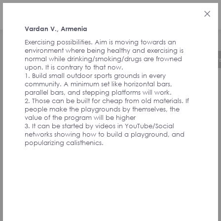
РУС
Vardan V., Armenia
Exercising possibilities. Aim is moving towards an
environment where being healthy and exercising is
normal while drinking/smoking/drugs are frowned
Об инициативе
Хронология
Руководст
upon. It is contrary to that now.
1. Build small outdoor sports grounds in every
community. A minimum set like horizontal bars,
ОТЗЫВЫ ОТ
parallel bars, and stepping platforms will work.
2. Those can be built for cheap from old materials. If
people make the playgrounds by themselves, the
value of the program will be higher
СОАВТОРОВ
3. It can be started by videos in YouTube/Social
networks showing how to build a playground, and
popularizing calisthenics.
ИНИЦИАТИВЫ И
УЧАСТНИКОВ
АССАМБЛЕИ